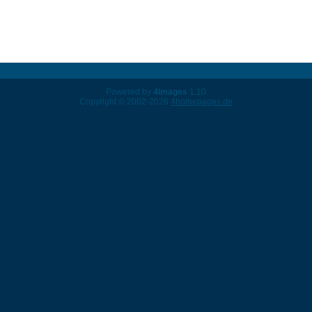
Powered by
4images
1.10
Copyright © 2002-2026
4homepages.de