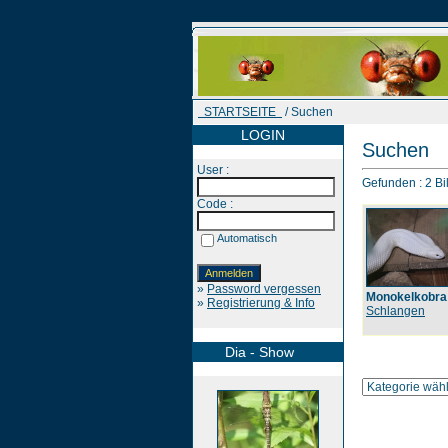
STARTSEITE
/ Suchen
LOGIN
Suchen
User :
Gefunden : 2 Bil
Code :
Automatisch
»
Password vergessen
Monokelkobra
»
Registrierung & Info
Schlangen
Dia - Show