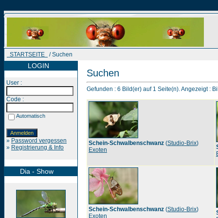
STARTSEITE
/ Suchen
LOGIN
Suchen
User :
Gefunden : 6 Bild(er) auf 1 Seite(n). Angezeigt : Bi
Code :
Automatisch
»
Password vergessen
Schein-Schwalbenschwanz
(
Studio-Brix
)
»
Registrierung & Info
Exoten
Dia - Show
Schein-Schwalbenschwanz
(
Studio-Brix
)
Exoten