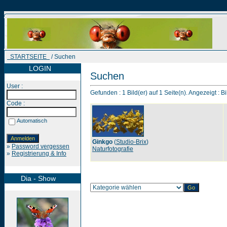
STARTSEITE
/ Suchen
LOGIN
Suchen
User :
Gefunden : 1 Bild(er) auf 1 Seite(n). Angezeigt : Bi
Code :
Automatisch
Ginkgo
(
Studio-Brix
)
»
Password vergessen
Naturfotografie
»
Registrierung & Info
Dia - Show