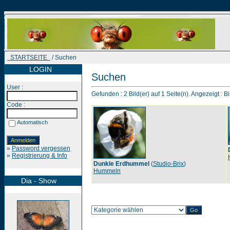
STARTSEITE
/ Suchen
LOGIN
Suchen
User :
Gefunden : 2 Bild(er) auf 1 Seite(n). Angezeigt : Bi
Code :
Automatisch
»
Password vergessen
»
Registrierung & Info
Dunkle Erdhummel
(
Studio-Brix
)
Hummeln
Dia - Show