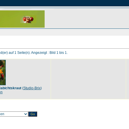
d(er) auf 1 Seite(n). Angezeigt : Bild 1 bis 1.
abichtskraut
(
Studio-Brix
)
en