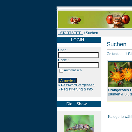
STARTSEITE
/ Suchen
LOGIN
Suchen
User :
Gefunden : 1 Bil
Code :
Automatisch
»
Password vergessen
»
Registrierung & Info
Orangerotes H
Blumen & Blüt
Dia - Show