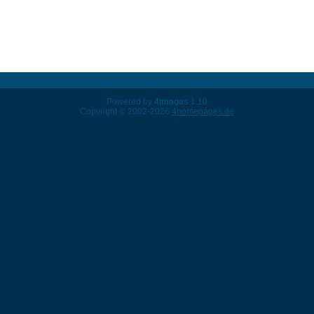
Powered by
4images
1.10
Copyright © 2002-2026
4homepages.de