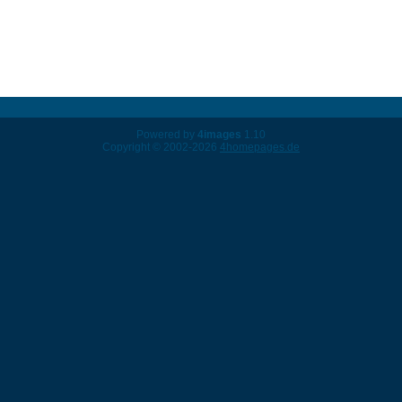
Powered by
4images
1.10
Copyright © 2002-2026
4homepages.de