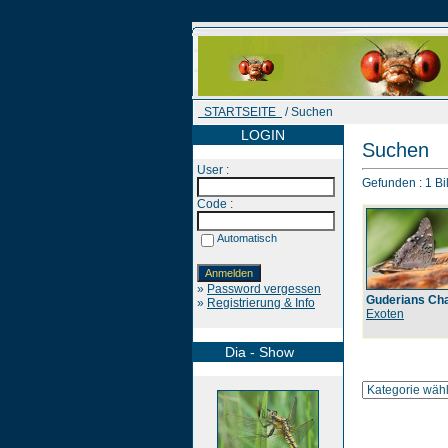
STARTSEITE
/ Suchen
LOGIN
Suchen
User :
Gefunden : 1 Bil
Code :
Automatisch
»
Password vergessen
Guderians Ch
»
Registrierung & Info
Exoten
Dia - Show