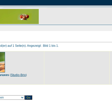
d(er) auf 1 Seite(n). Angezeigt : Bild 1 bis 1.
araxes
(
Studio-Brix
)