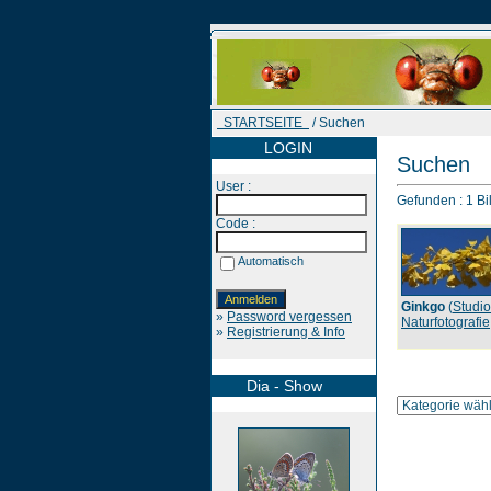
STARTSEITE
/ Suchen
LOGIN
Suchen
User :
Gefunden : 1 Bil
Code :
Automatisch
Ginkgo
(
Studio
»
Password vergessen
Naturfotografie
»
Registrierung & Info
Dia - Show