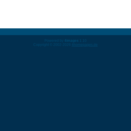
Powered by
4images
1.10
Copyright © 2002-2026
4homepages.de