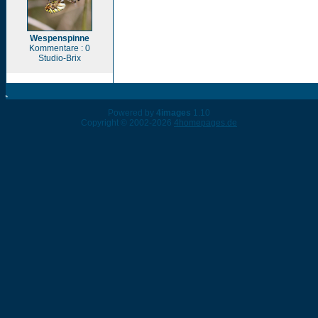
Wespenspinne
Kommentare : 0
Studio-Brix
Powered by
4images
1.10
Copyright © 2002-2026
4homepages.de