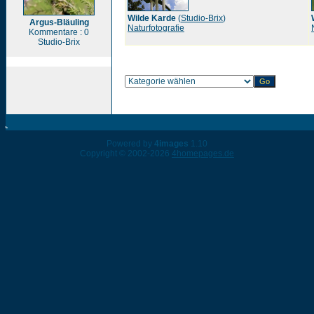
Wilde Karde
(
Studio-Brix
)
Argus-Bläuling
Naturfotografie
Kommentare : 0
Studio-Brix
Powered by
4images
1.10
Copyright © 2002-2026
4homepages.de