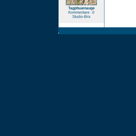
Tagpfauenauge
Kommentare : 0
Studio-Brix