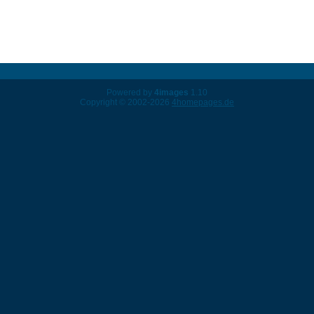
Powered by
4images
1.10
Copyright © 2002-2026
4homepages.de