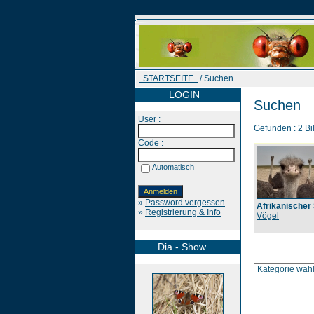
STARTSEITE
/ Suchen
LOGIN
Suchen
User :
Gefunden : 2 Bil
Code :
Automatisch
»
Password vergessen
Afrikanischer
»
Registrierung & Info
Vögel
Dia - Show