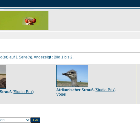
d(er) auf 1 Seite(n). Angezeigt : Bild 1 bis 2.
Afrikanischer Strauß
(
Studio-Brix
)
 Strauß
(
Studio-Brix
)
Vögel