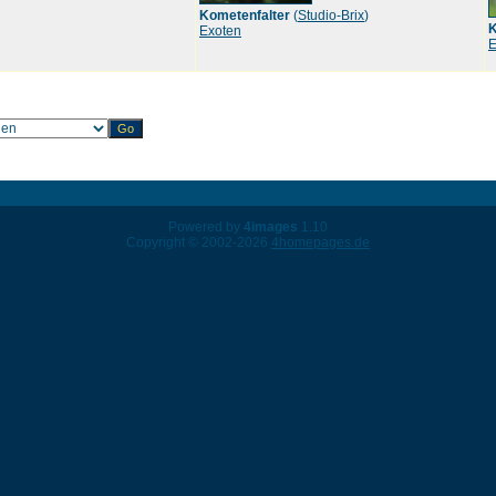
Kometenfalter
(
Studio-Brix
)
K
Exoten
E
Powered by
4images
1.10
Copyright © 2002-2026
4homepages.de