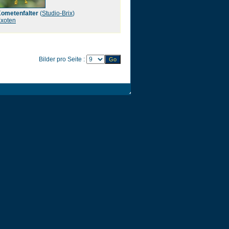
ometenfalter
(
Studio-Brix
)
xoten
Bilder pro Seite :