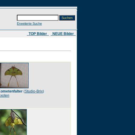
Erweiterte Suche
​ TOP Bilder
NEUE Bilder
ometenfalter
(
Studio-Brix
)
xoten