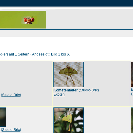
d(er) auf 1 Seite(n). Angezeigt : Bild 1 bis 6.
K
Kometenfalter
(
Studio-Brix
)
E
Exoten
(
Studio-Brix
)
(
Studio-Brix
)