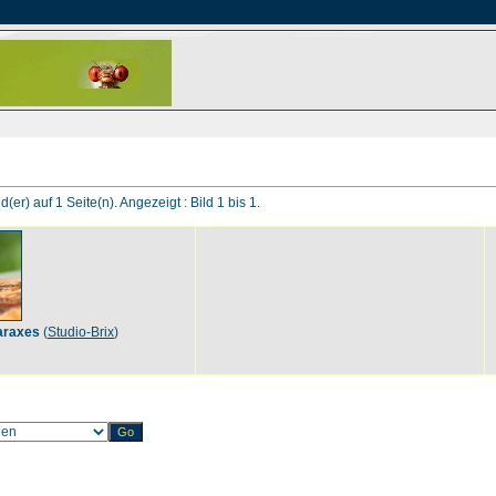
d(er) auf 1 Seite(n). Angezeigt : Bild 1 bis 1.
araxes
(
Studio-Brix
)