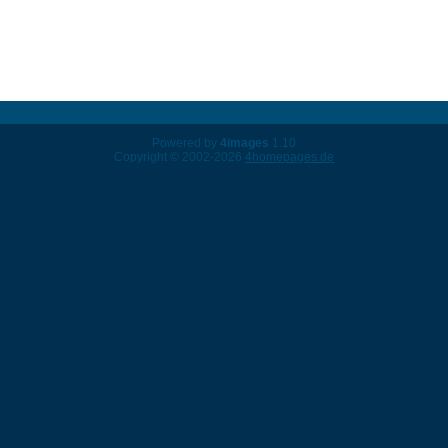
Powered by
4images
1.10
Copyright © 2002-2026
4homepages.de