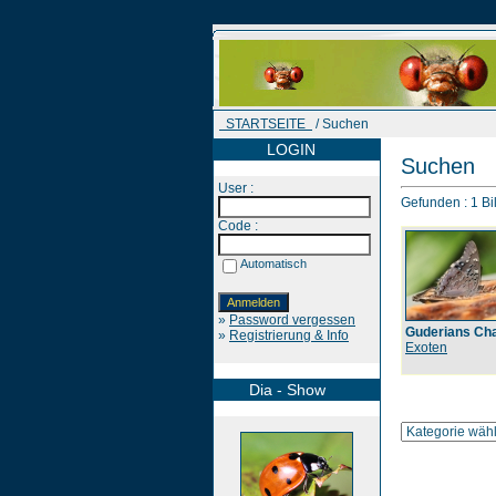
STARTSEITE
/ Suchen
LOGIN
Suchen
User :
Gefunden : 1 Bil
Code :
Automatisch
»
Password vergessen
Guderians Ch
»
Registrierung & Info
Exoten
Dia - Show