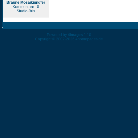
Braune Mosaikjungfer
Kommentare : 0
Studio-Brix
Powered by
4images
1.10
Copyright © 2002-2026
4homepages.de