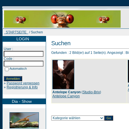
STARTSEITE
/ Suchen
LOGIN
Suchen
User :
Gefunden : 2 Bild(er) auf 1 Seite(n). Angezeigt : Bi
Code :
Automatisch
»
Password vergessen
»
Registrierung & Info
Antelope Canyon
(
Studio-Brix
)
Antelope Canyon
Dia - Show