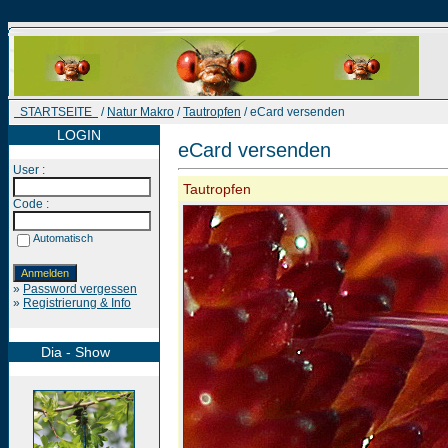
STARTSEITE
/
Natur Makro
/
Tautropfen
/ eCard versenden
LOGIN
eCard versenden
User :
Tautropfen
Code :
Automatisch
»
Password vergessen
»
Registrierung & Info
Dia - Show