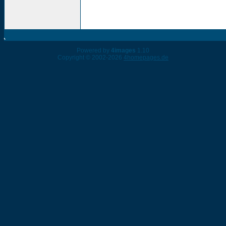
Powered by
4images
1.10
Copyright © 2002-2026
4homepages.de