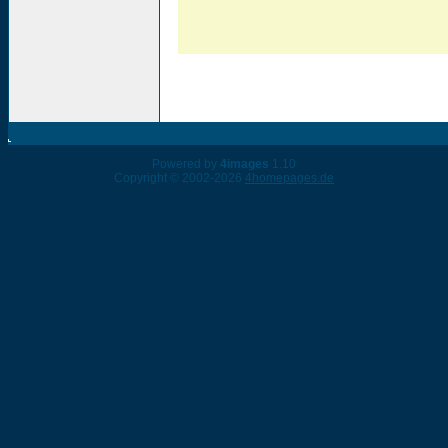
Powered by
4images
1.10
Copyright © 2002-2026
4homepages.de