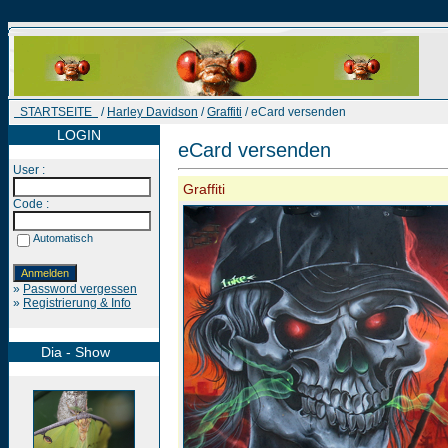
STARTSEITE
/
Harley Davidson
/
Graffiti
/ eCard versenden
LOGIN
eCard versenden
User :
Graffiti
Code :
Automatisch
»
Password vergessen
»
Registrierung & Info
Dia - Show