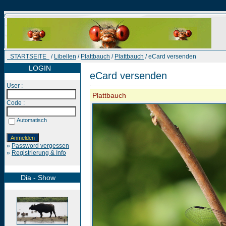
STARTSEITE
/
Libellen
/
Plattbauch
/
Plattbauch
/ eCard versenden
LOGIN
eCard versenden
User :
Plattbauch
Code :
Automatisch
»
Password vergessen
»
Registrierung & Info
Dia - Show