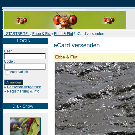
STARTSEITE
/
Ebbe & Flut
/
Ebbe & Flut
/ eCard versenden
LOGIN
eCard versenden
User :
Ebbe & Flut
Code :
Automatisch
»
Password vergessen
»
Registrierung & Info
Dia - Show