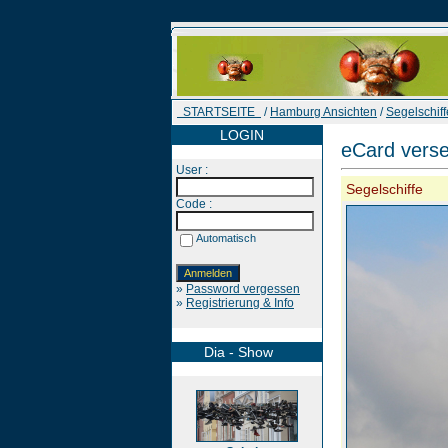
STARTSEITE
/
Hamburg Ansichten
/
Segelschiff
LOGIN
eCard vers
User :
Segelschiffe
Code :
Automatisch
»
Password vergessen
»
Registrierung & Info
Dia - Show