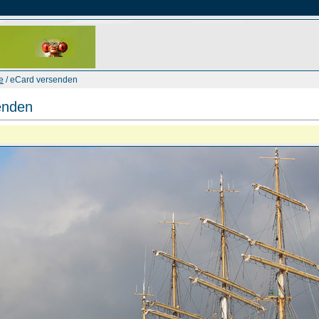
e
/ eCard versenden
enden