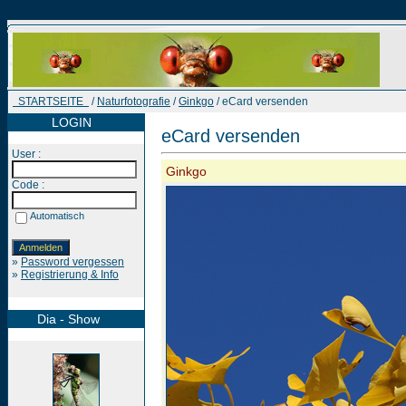
STARTSEITE
/
Naturfotografie
/
Ginkgo
/ eCard versenden
LOGIN
eCard versenden
User :
Ginkgo
Code :
Automatisch
»
Password vergessen
»
Registrierung & Info
Dia - Show