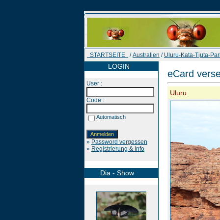
STARTSEITE
/
Australien
/
Uluru-Kata-Tjuta-Par
LOGIN
eCard vers
User :
Uluru
Code :
Automatisch
»
Password vergessen
»
Registrierung & Info
Dia - Show