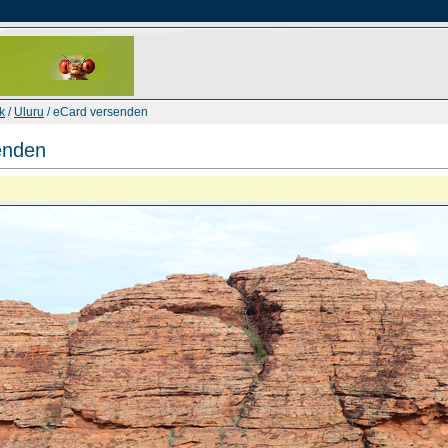
k
/
Uluru
/ eCard versenden
enden