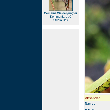
Gemeine Weidenjungfer
Kommentare : 0
Studio-Brix
Absender
Name :