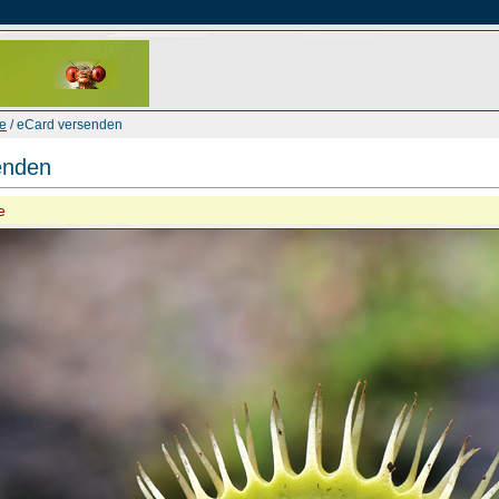
le
/ eCard versenden
enden
e