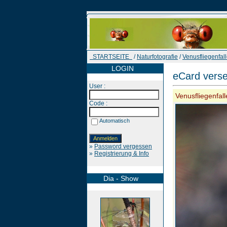
STARTSEITE
/
Naturfotografie
/
Venusfliegenfal
LOGIN
eCard vers
User :
Venusfliegenfall
Code :
Automatisch
»
Password vergessen
»
Registrierung & Info
Dia - Show