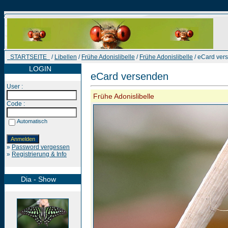
STARTSEITE
/
Libellen
/
Frühe Adonislibelle
/
Frühe Adonislibelle
/ eCard ver
LOGIN
eCard versenden
User :
Frühe Adonislibelle
Code :
Automatisch
»
Password vergessen
»
Registrierung & Info
Dia - Show