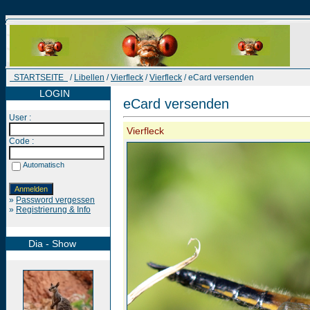
STARTSEITE
/
Libellen
/
Vierfleck
/
Vierfleck
/ eCard versenden
LOGIN
eCard versenden
User :
Vierfleck
Code :
Automatisch
»
Password vergessen
»
Registrierung & Info
Dia - Show