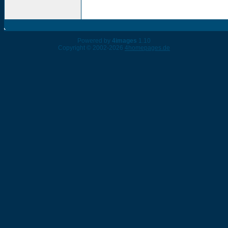
Powered by
4images
1.10
Copyright © 2002-2026
4homepages.de