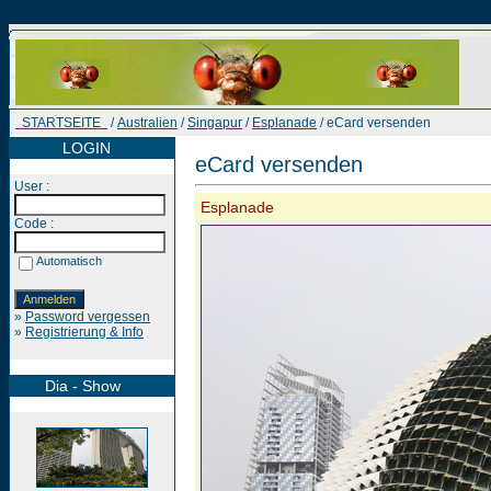
STARTSEITE
/
Australien
/
Singapur
/
Esplanade
/ eCard versenden
LOGIN
eCard versenden
User :
Esplanade
Code :
Automatisch
»
Password vergessen
»
Registrierung & Info
Dia - Show