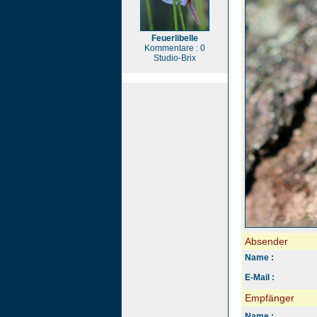
Feuerlibelle
Kommentare : 0
Studio-Brix
Absender
Name :
E-Mail :
Empfänger
Name :