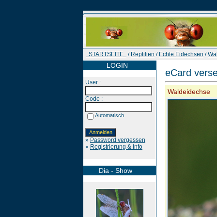
STARTSEITE
/
Reptilien
/
Echte Eidechsen
/
Wa
LOGIN
eCard vers
User :
Waldeidechse
Code :
Automatisch
»
Password vergessen
»
Registrierung & Info
Dia - Show