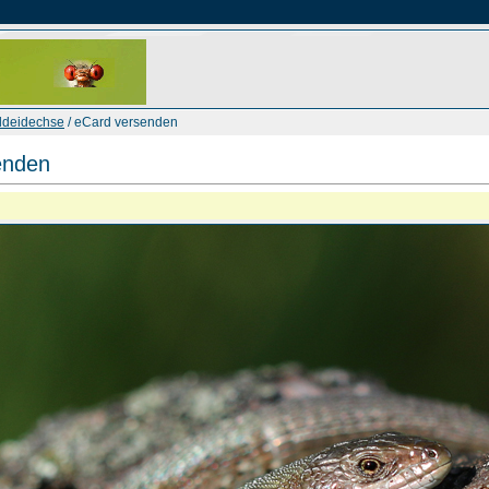
ldeidechse
/ eCard versenden
enden