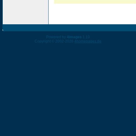
Powered by
4images
1.10
Copyright © 2002-2026
4homepages.de