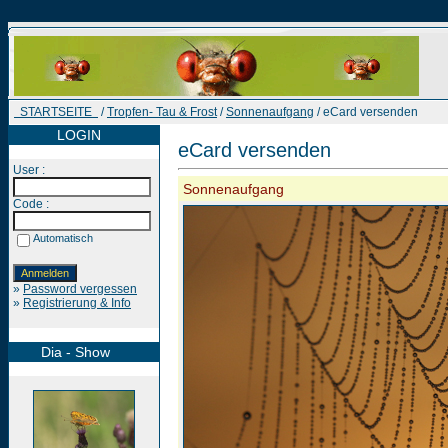
STARTSEITE
/
Tropfen- Tau & Frost
/
Sonnenaufgang
/ eCard versenden
LOGIN
eCard versenden
User :
Sonnenaufgang
Code :
Automatisch
»
Password vergessen
»
Registrierung & Info
Dia - Show