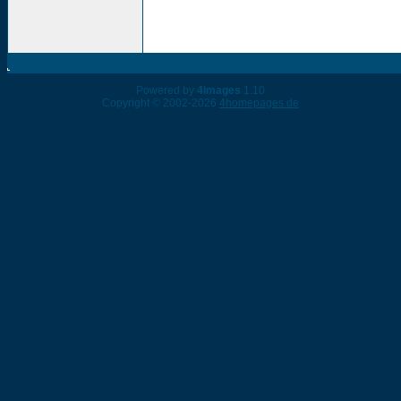
Powered by
4images
1.10
Copyright © 2002-2026
4homepages.de