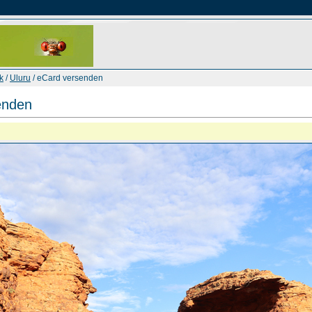
k
/
Uluru
/ eCard versenden
enden