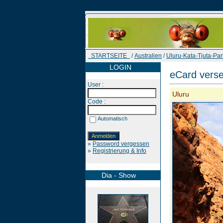
STARTSEITE
/
Australien
/
Uluru-Kata-Tjuta-Par
LOGIN
eCard vers
User :
Uluru
Code :
Automatisch
»
Password vergessen
»
Registrierung & Info
Dia - Show