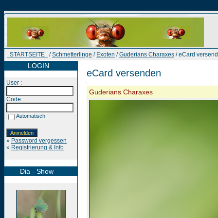
STARTSEITE
/
Schmetterlinge
/
Exoten
/
Guderians Charaxes
/ eCard versen
LOGIN
eCard versenden
User :
Guderians Charaxes
Code :
Automatisch
»
Password vergessen
»
Registrierung & Info
Dia - Show