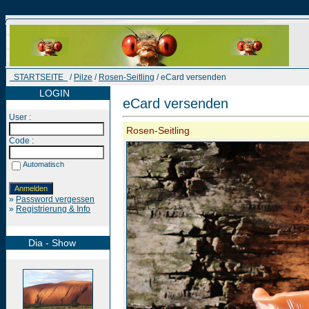
STARTSEITE
/
Pilze
/
Rosen-Seitling
/ eCard versenden
LOGIN
eCard versenden
User :
Rosen-Seitling
Code :
Automatisch
»
Password vergessen
»
Registrierung & Info
Dia - Show