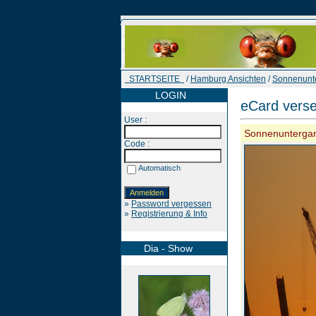
STARTSEITE
/
Hamburg Ansichten
/
Sonnenunt
LOGIN
eCard vers
User :
Sonnenunterga
Code :
Automatisch
»
Password vergessen
»
Registrierung & Info
Dia - Show