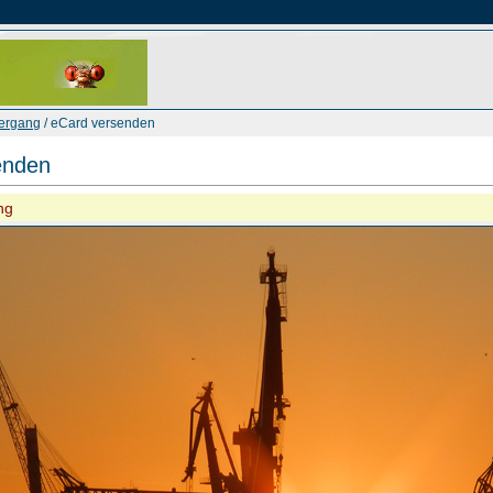
ergang
/ eCard versenden
enden
ng