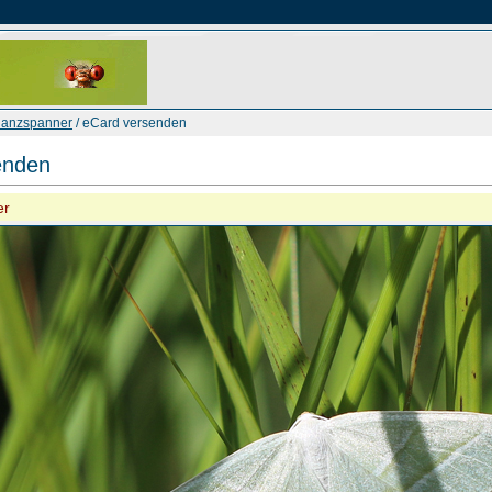
lanzspanner
/ eCard versenden
enden
er