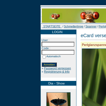
STARTSEITE
/
Schmetterlinge
/
Spanner
/
Perlg
LOGIN
eCard vers
User :
Perlglanzspann
Code :
Automatisch
»
Password vergessen
»
Registrierung & Info
Dia - Show