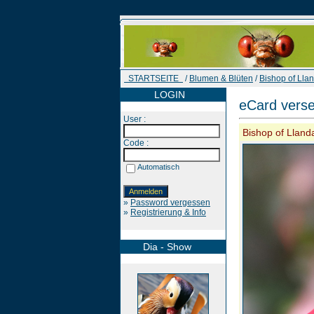
STARTSEITE
/
Blumen & Blüten
/
Bishop of Llan
LOGIN
eCard vers
User :
Bishop of Llanda
Code :
Automatisch
»
Password vergessen
»
Registrierung & Info
Dia - Show