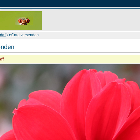
daff
/ eCard versenden
enden
ff