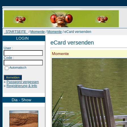
STARTSEITE
/
Momente
/
Momente
/ eCard versenden
LOGIN
eCard versenden
User :
Momente
Code :
Automatisch
»
Password vergessen
»
Registrierung & Info
Dia - Show