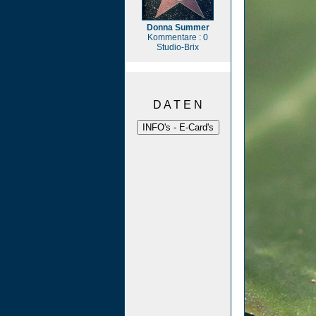
Donna Summer
Kommentare : 0
Studio-Brix
D A T E N