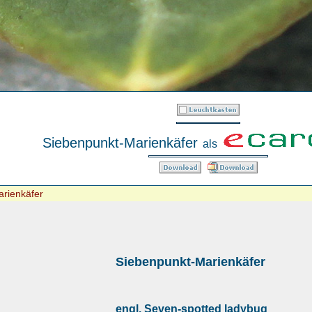
Siebenpunkt-Marienkäfer
als
rienkäfer
Siebenpunkt-Marienkäfer
engl. Seven-spotted ladybug