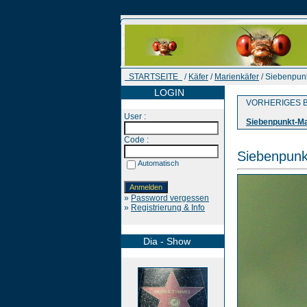
STARTSEITE
/
Käfer
/
Marienkäfer
/ Siebenpun
LOGIN
VORHERIGES B
User :
Siebenpunkt-Ma
Code :
Siebenpunk
Automatisch
»
Password vergessen
»
Registrierung & Info
Dia - Show