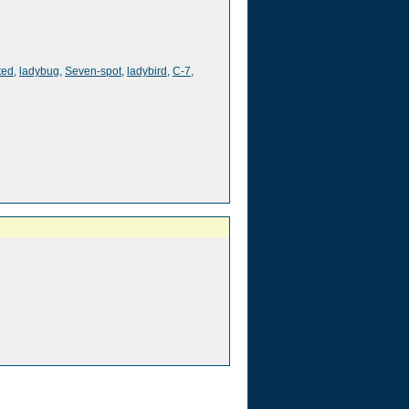
ted
,
ladybug
,
Seven-spot
,
ladybird
,
C-7
,