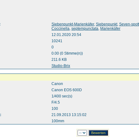
:
Siebenpunkt-Marienkäfer
,
Siebenpunkt
,
Seven-spot
Coccinella
,
septempunctata
,
Marienkäfer
12.01.2020 20:54
10241
0
0.00 (0 Stimme(n))
211.6 KB
:
Studio-Brix
Canon
Canon EOS 600D
1/400 sec(s)
F/4.5
100
:
21.09.2013 13:15:02
100mm