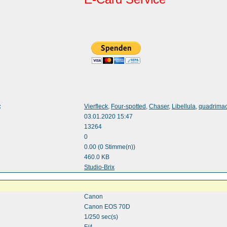
:
Vierfleck
,
Four-spotted
,
Chaser
,
Libellula
,
quadrimac
03.01.2020 15:47
13264
0
0.00 (0 Stimme(n))
460.0 KB
:
Studio-Brix
Canon
Canon EOS 70D
1/250 sec(s)