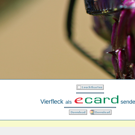
Vierfleck
sende
als