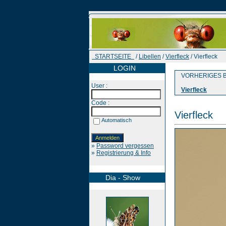
STARTSEITE
/
Libellen
/
Vierfleck
/ Vierfleck
LOGIN
VORHERIGES B
User :
Vierfleck
Code :
Vierfleck
Automatisch
»
Password vergessen
»
Registrierung & Info
Dia - Show