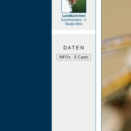
Landkärtchen
Kommentare : 0
Studio-Brix
D A T E N