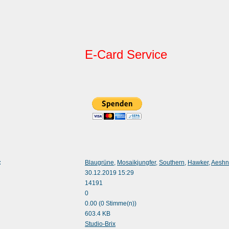
E-Card Service
:
Blaugrüne
,
Mosaikjungfer
,
Southern
,
Hawker
,
Aeshn
30.12.2019 15:29
14191
0
0.00 (0 Stimme(n))
603.4 KB
:
Studio-Brix