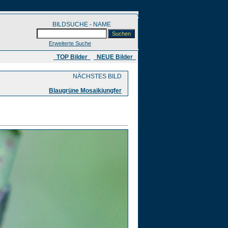
BILDSUCHE - NAME
Erweiterte Suche
​ TOP Bilder
NEUE Bilder
NÄCHSTES BILD
Blaugrüne Mosaikjungfer