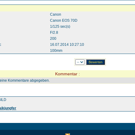
Canon
Canon EOS 70D
1/125 sec(s)
F/2.8
200
:
16.07.2014 10:27:10
100mm
Kommentar :
keine Kommentare abgegeben.
ILD
ikjungfer