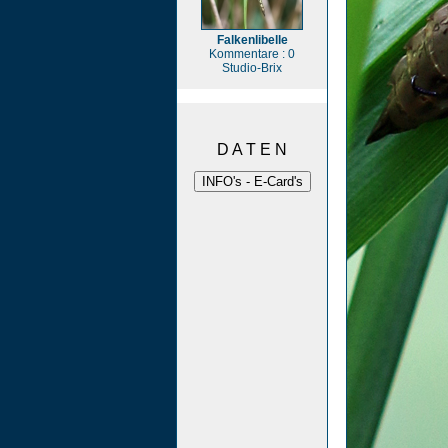
Falkenlibelle
Kommentare : 0
Studio-Brix
D A T E N