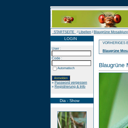
STARTSEITE
/
Libellen
/
Blaugrüne Mosaikjung
LOGIN
VORHERIGES B
User :
Blaugrüne Mosa
Code :
Blaugrüne 
Automatisch
»
Password vergessen
»
Registrierung & Info
Dia - Show