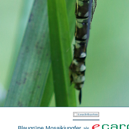
Blaugrüne Mosaikjungfer
als