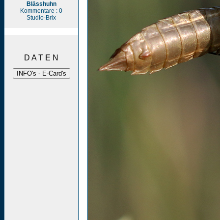
Blässhuhn
Kommentare : 0
Studio-Brix
D A T E N