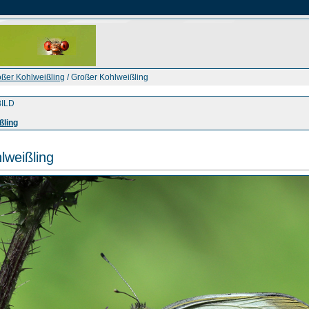
ßer Kohlweißling
/ Großer Kohlweißling
ILD
ßling
lweißling