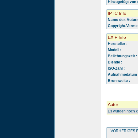
Hinzugefügt von 
IPTC Info
Name des Autors
Copyright-Vermer
EXIF Info
Hersteller :
Modell :
Belichtungszeit :
Blende :
ISO-Zahl :
Aufnahmedatum 
Brennweite :
Autor :
Es wurden noch 
VORHERIGES B