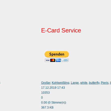
E-Card Service
:
Großer
,
Kohlweißling
,
Large
,
white
,
butterfly
,
Pieris
,
17.12.2019 17:43
10353
0
0.00 (0 Stimme(n))
367.3 KB