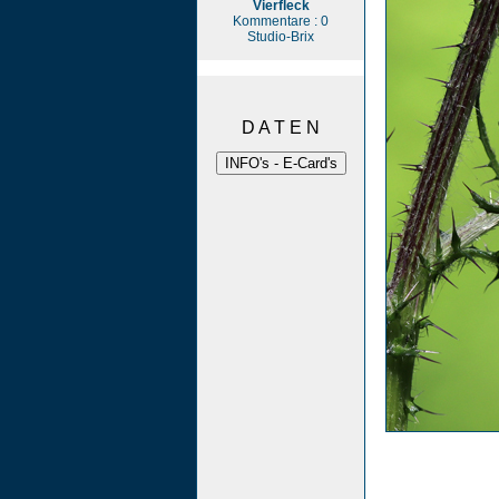
Vierfleck
Kommentare : 0
Studio-Brix
D A T E N