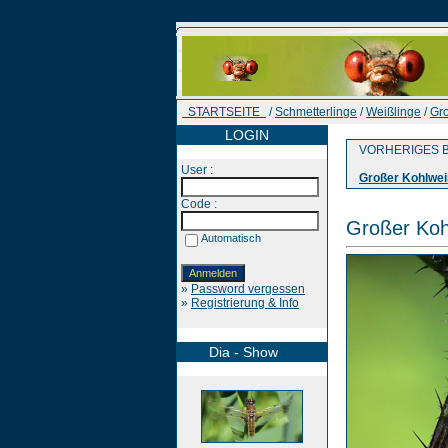
STARTSEITE
/
Schmetterlinge
/
Weißlinge
/
Gro
LOGIN
VORHERIGES B
User :
Großer Kohlwei
Code :
Großer Koh
Automatisch
»
Password vergessen
»
Registrierung & Info
Dia - Show