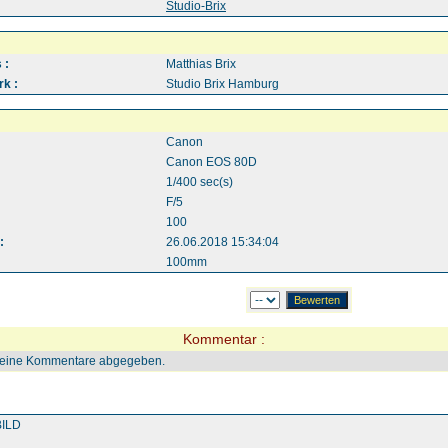
:
Studio-Brix
 :
Matthias Brix
k :
Studio Brix Hamburg
Canon
Canon EOS 80D
1/400 sec(s)
F/5
100
:
26.06.2018 15:34:04
100mm
Kommentar :
keine Kommentare abgegeben.
ILD