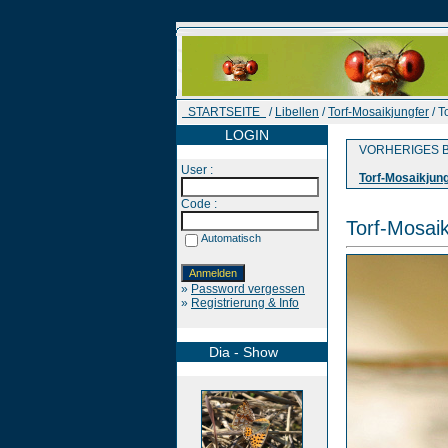
STARTSEITE
/
Libellen
/
Torf-Mosaikjungfer
/ T
LOGIN
VORHERIGES B
User :
Torf-Mosaikjun
Code :
Torf-Mosaik
Automatisch
»
Password vergessen
»
Registrierung & Info
Dia - Show