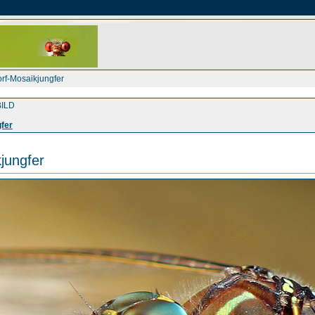
orf-Mosaikjungfer
ILD
gfer
jungfer