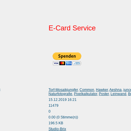
E-Card Service
:
Torf-Mosaikjungfer
,
Common
,
Hawker
,
Aeshna
,
junc
Naturfotografie
,
Pixelkalkulator
,
Poster
,
Leinwand
,
B
15.12.2019 16:21
11479
0
0.00 (0 Stimme(n))
196.5 KB
:
Studio-Brix