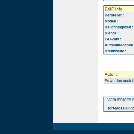
EXIF Info
Hersteller :
Modell :
Belichtungszeit :
Blende :
ISO-Zahl :
Aufnahmedatum 
Brennweite :
Autor :
Es wurden noch 
VORHERIGES B
Torf-Mosaikjun