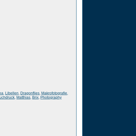
ea
,
Libellen
,
Dragonflies
,
Makrofotografie
,
uchdruck
,
Matthias
,
Brix
,
Photography