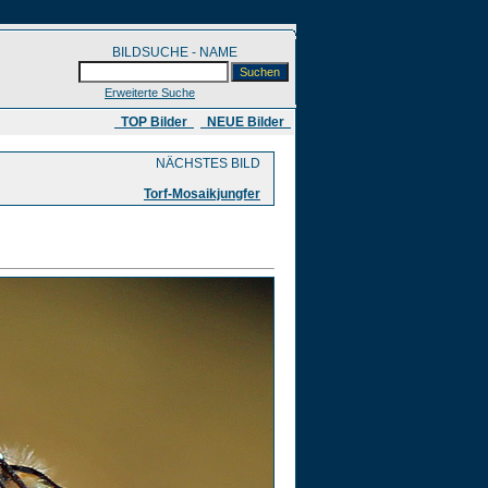
BILDSUCHE - NAME
Erweiterte Suche
​ TOP Bilder
NEUE Bilder
NÄCHSTES BILD
Torf-Mosaikjungfer