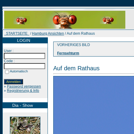
STARTSEITE
/
Hamburg Ansichten
/ Auf dem Rathaus
LOGIN
VORHERIGES BILD
User :
Fernsehturm
Code :
Auf dem Rathaus
Automatisch
»
Password vergessen
»
Registrierung & Info
Dia - Show