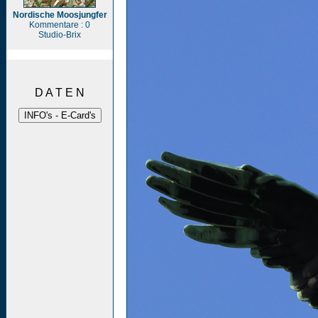
Nordische Moosjungfer
Kommentare : 0
Studio-Brix
D A T E N