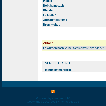
Modell :
Belichtungszeit :
Blende :
ISO-Zahl :
Aufnahmedatum :
Brennweite :
Autor :
Es wurden noch keine Kommentare abgegeben.
VORHERIGES BILD
Bornholmmargerite
Powered by
4images
1.10
Copyright © 2002-2026
4homepages.de