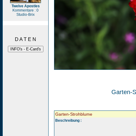
Twelve Apostles
Kommentare : 0
Studio-Brix
D A T E N
Garten-S
Garten-Strohblume
Beschreibung :