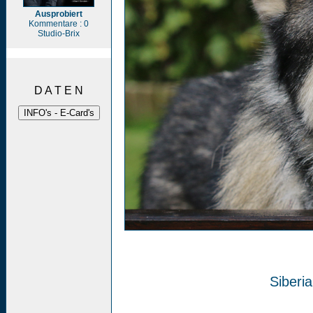
Ausprobiert
Kommentare : 0
Studio-Brix
D A T E N
Siberi