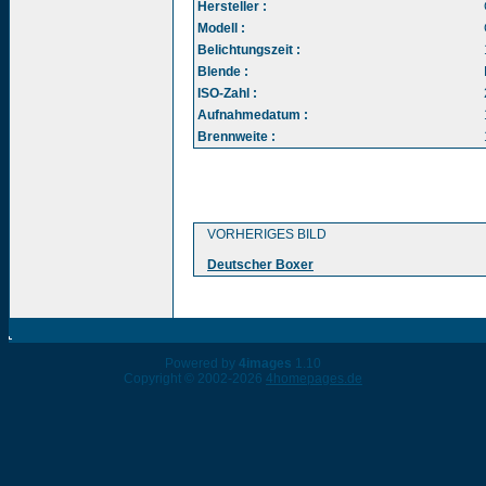
Hersteller :
Modell :
Belichtungszeit :
Blende :
ISO-Zahl :
Aufnahmedatum :
Brennweite :
VORHERIGES BILD
Deutscher Boxer
Powered by
4images
1.10
Copyright © 2002-2026
4homepages.de