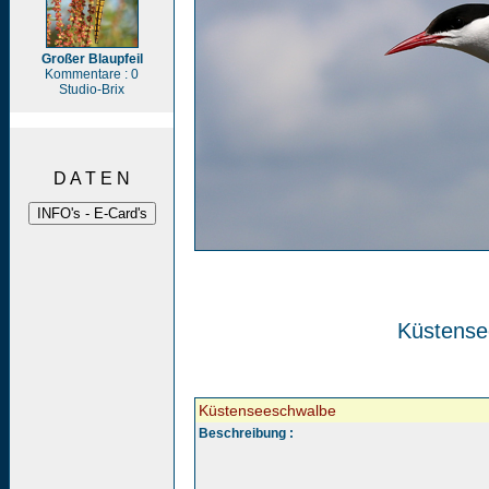
Großer Blaupfeil
Kommentare : 0
Studio-Brix
D A T E N
Küstense
Küstenseeschwalbe
Beschreibung :