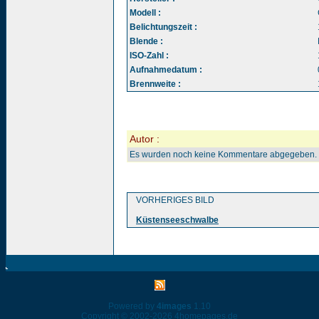
Modell :
Belichtungszeit :
Blende :
ISO-Zahl :
Aufnahmedatum :
Brennweite :
Autor :
Es wurden noch keine Kommentare abgegeben.
VORHERIGES BILD
Küstenseeschwalbe
Powered by
4images
1.10
Copyright © 2002-2026
4homepages.de