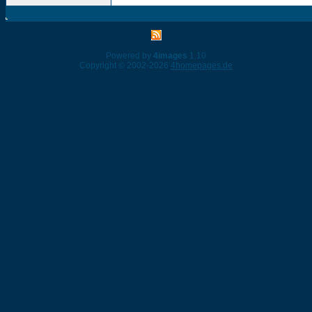
Powered by
4images
1.10
Copyright © 2002-2026
4homepages.de