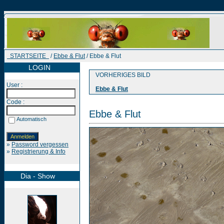
STARTSEITE
/
Ebbe & Flut
/ Ebbe & Flut
LOGIN
VORHERIGES BILD
User :
Ebbe & Flut
Code :
Ebbe & Flut
Automatisch
»
Password vergessen
»
Registrierung & Info
Dia - Show