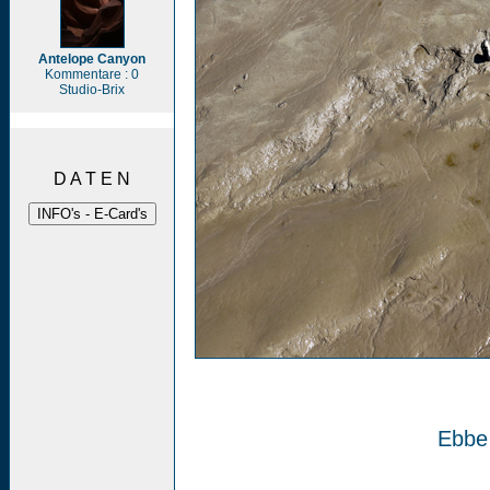
Antelope Canyon
Kommentare : 0
Studio-Brix
D A T E N
Ebbe 