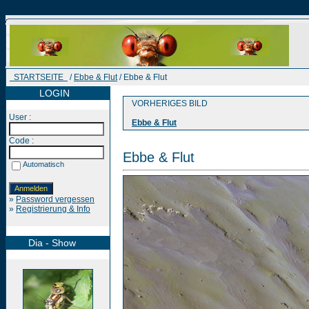
STARTSEITE
/
Ebbe & Flut
/ Ebbe & Flut
LOGIN
VORHERIGES BILD
User :
Ebbe & Flut
Code :
Ebbe & Flut
Automatisch
»
Password vergessen
»
Registrierung & Info
Dia - Show