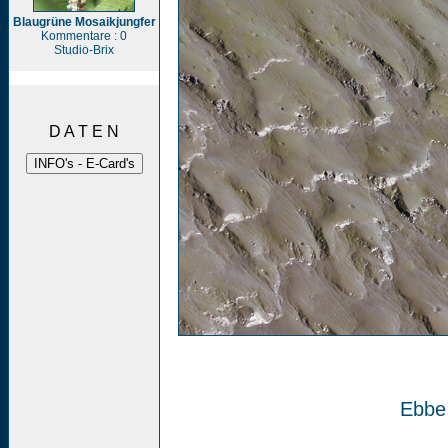
Blaugrüne Mosaikjungfer
Kommentare : 0
Studio-Brix
D A T E N
Ebbe 