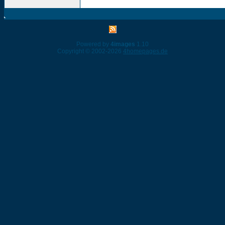
Powered by
4images
1.10
Copyright © 2002-2026
4homepages.de