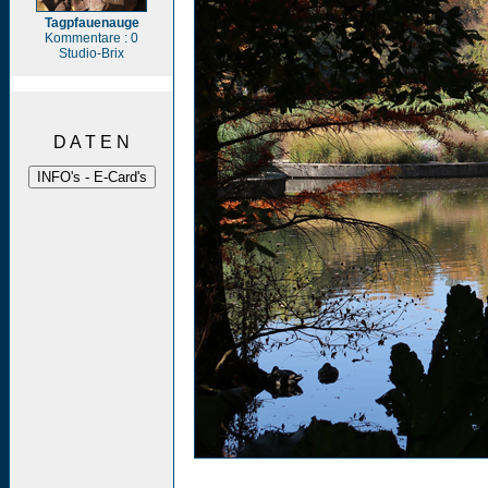
Tagpfauenauge
Kommentare : 0
Studio-Brix
D A T E N