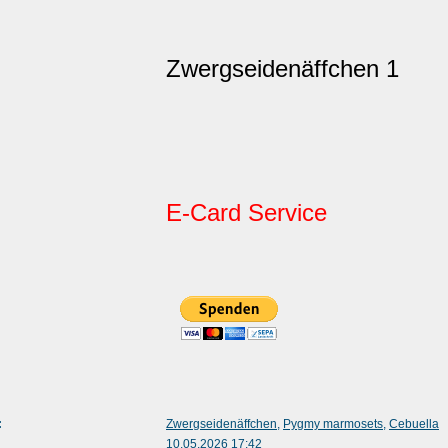
Zwergseidenäffchen 1
E-Card Service
:
Zwergseidenäffchen
,
Pygmy marmosets
,
Cebuella
10.05.2026 17:42