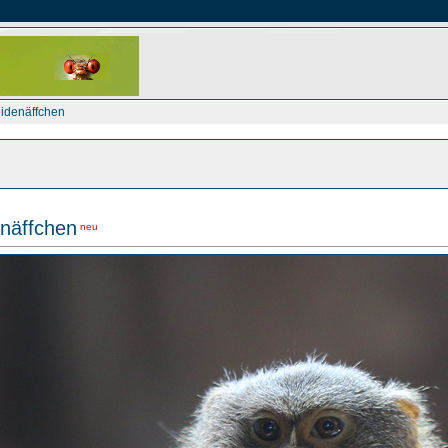
idenäffchen
näffchen
neu