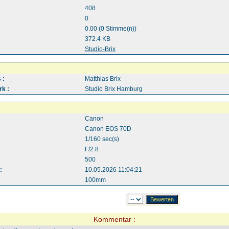
408
0
0.00 (0 Stimme(n))
372.4 KB
:
Studio-Brix
 :
Matthias Brix
k :
Studio Brix Hamburg
Canon
Canon EOS 70D
1/160 sec(s)
F/2.8
500
:
10.05.2026 11:04:21
100mm
Kommentar :