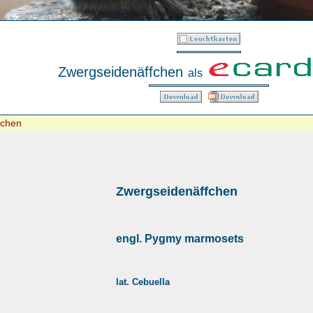
Zwergseidenäffchen
als
fchen
Zwergseidenäffchen
engl. Pygmy marmosets
lat. Cebuella