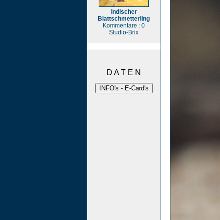
Indischer
Blattschmetterling
Kommentare : 0
Studio-Brix
D A T E N