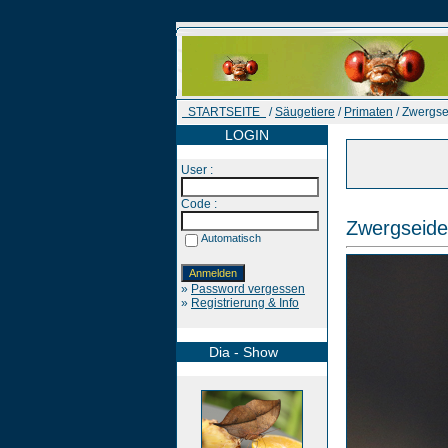
STARTSEITE
/
Säugetiere
/
Primaten
/ Zwergse
LOGIN
User :
Code :
Zwergseide
Automatisch
»
Password vergessen
»
Registrierung & Info
Dia - Show