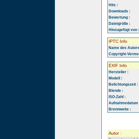
Hits :
Downloads :
Bewertung :
Dateigröße :
Hinzugefügt von 
IPTC Info
Name des Autors
Copyright-Vermer
EXIF Info
Hersteller :
Modell :
Belichtungszeit :
Blende :
ISO-Zahl :
Aufnahmedatum 
Brennweite :
Autor :