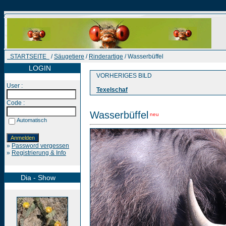
STARTSEITE
/
Säugetiere
/
Rinderartige
/ Wasserbüffel
LOGIN
VORHERIGES BILD
User :
Texelschaf
Code :
Wasserbüffel
neu
Automatisch
»
Password vergessen
»
Registrierung & Info
Dia - Show