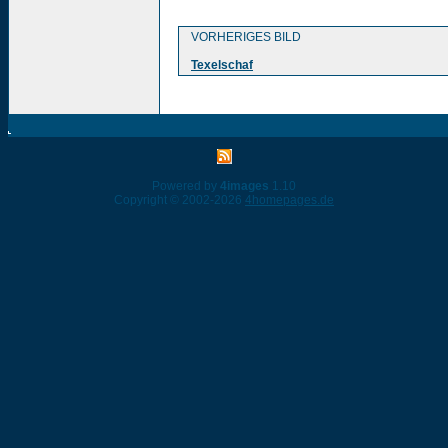
VORHERIGES BILD
Texelschaf
Powered by
4images
1.10
Copyright © 2002-2026
4homepages.de