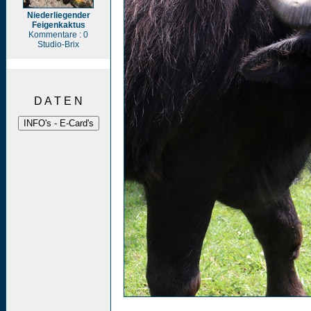
Niederliegender
Feigenkaktus
Kommentare : 0
Studio-Brix
D A T E N