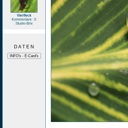
Vierfleck
Kommentare : 0
Studio-Brix
D A T E N